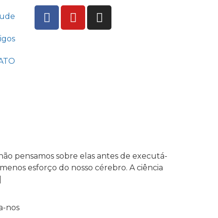
tude
igos
ATO
não pensamos sobre elas antes de executá-
 menos esforço do nosso cérebro. A ciência
]
a-nos